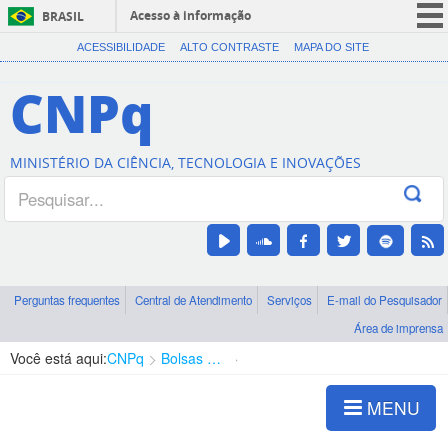
Acesso à informação
BRASIL
CORONAVÍRUS (COVID-19)
ACESSIBILIDADE
ALTO CONTRASTE
MAPA DO SITE
Participe
CNPq
Serviços
Legislação
MINISTÉRIO DA CIÊNCIA, TECNOLOGIA E INOVAÇÕES
Canais
Perguntas frequentes
Central de Atendimento
Serviços
E-mail do Pesquisador
Área de imprensa
Você está aqui:
CNPq
Bolsas e Auxílios Vigentes
Projetos de Pesquisa
MENU