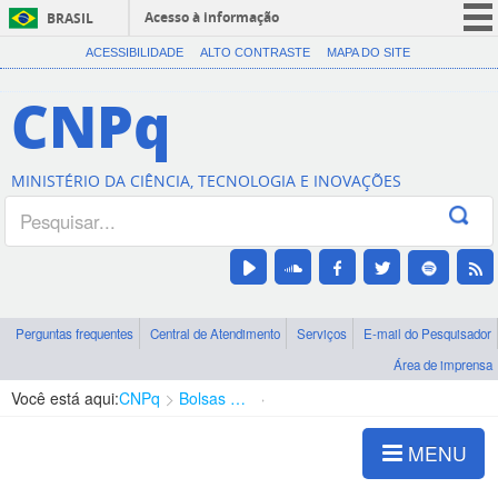
Acesso à informação
BRASIL
CORONAVÍRUS (COVID-19)
ACESSIBILIDADE
ALTO CONTRASTE
MAPA DO SITE
Participe
CNPq
Serviços
Legislação
MINISTÉRIO DA CIÊNCIA, TECNOLOGIA E INOVAÇÕES
Canais
Perguntas frequentes
Central de Atendimento
Serviços
E-mail do Pesquisador
Área de imprensa
Você está aqui:
CNPq
Bolsas e Auxílios Vigentes
Projetos de Pesquisa
MENU