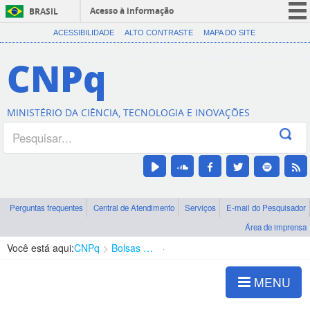
Acesso à informação
BRASIL
CORONAVÍRUS (COVID-19)
ACESSIBILIDADE
ALTO CONTRASTE
MAPA DO SITE
Participe
CNPq
Serviços
Legislação
MINISTÉRIO DA CIÊNCIA, TECNOLOGIA E INOVAÇÕES
Canais
Perguntas frequentes
Central de Atendimento
Serviços
E-mail do Pesquisador
Área de imprensa
Você está aqui:
CNPq
Bolsas e Auxílios Vigentes
Projetos de Pesquisa
MENU