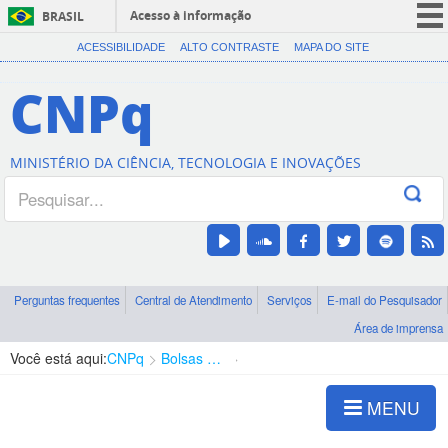
Acesso à informação
BRASIL
CORONAVÍRUS (COVID-19)
ACESSIBILIDADE
ALTO CONTRASTE
MAPA DO SITE
Participe
CNPq
Serviços
Legislação
MINISTÉRIO DA CIÊNCIA, TECNOLOGIA E INOVAÇÕES
Canais
Perguntas frequentes
Central de Atendimento
Serviços
E-mail do Pesquisador
Área de imprensa
Você está aqui:
CNPq
Bolsas e Auxílios Vigentes
Projetos de Pesquisa
MENU