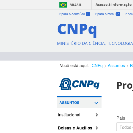
Acesso à informação
BRASIL
Ir para o conteúdo
1
Ir para o menu
2
Ir pa
CNPq
MINISTÉRIO DA CIÊNCIA, TECNOLOGI
Você está aqui:
CNPq
Assuntos
B
Pro
ASSUNTOS
Institucional
País
Bolsas e Auxílios