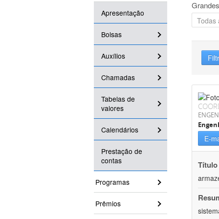
Grandes
Apresentação
Bolsas
Auxílios
Filt
Chamadas
Tabelas de
COOR
valores
ENGEN
Engenh
Calendários
E-ma
Prestação de
contas
Título
armaz
Programas
Resu
Prêmios
sistem