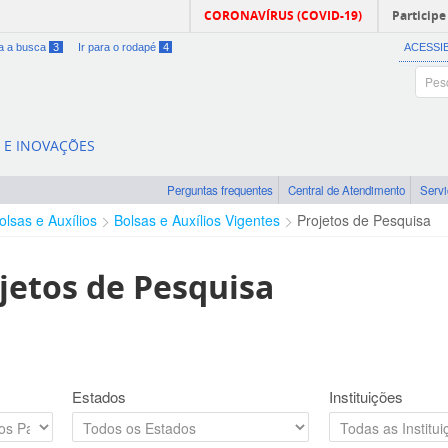
CORONAVÍRUS (COVID-19)
Participe
ra a busca
3
Ir para o rodapé
4
ACESSI
A E INOVAÇÕES
Perguntas frequentes
Central de Atendimento
Serv
olsas e Auxílios
Bolsas e Auxílios Vigentes
Projetos de Pesquisa
jetos de Pesquisa
Estados
Instituições