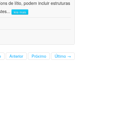
ns de lítio, podem incluir estruturas
stes
...
leia mais
o
Anterior
Próximo
Último →