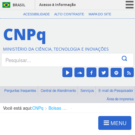
Acesso à informação
BRASIL
CORONAVÍRUS (COVID-19)
ACESSIBILIDADE
ALTO CONTRASTE
MAPA DO SITE
Participe
CNPq
Serviços
Legislação
MINISTÉRIO DA CIÊNCIA, TECNOLOGIA E INOVAÇÕES
Canais
Perguntas frequentes
Central de Atendimento
Serviços
E-mail do Pesquisador
Área de imprensa
Você está aqui:
CNPq
Bolsas e Auxílios Vigentes
Projetos de Pesquisa
MENU