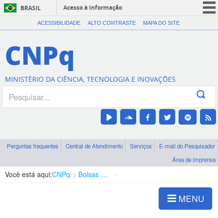
Acesso à informação
BRASIL
CORONAVÍRUS (COVID-19)
ACESSIBILIDADE
ALTO CONTRASTE
MAPA DO SITE
Participe
CNPq
Serviços
Legislação
MINISTÉRIO DA CIÊNCIA, TECNOLOGIA E INOVAÇÕES
Canais
Perguntas frequentes
Central de Atendimento
Serviços
E-mail do Pesquisador
Área de imprensa
Você está aqui:
CNPq
Bolsas e Auxílios Vigentes
Projetos de Pesquisa
MENU