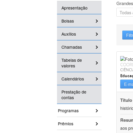
Grandes
Apresentação
Bolsas
Auxílios
Filt
Chamadas
Tabelas de
COOR
valores
CIÊNC
Educa
Calendários
E-ma
Prestação de
contas
Título
históri
Programas
Resu
Prêmios
aos pr