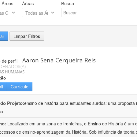
 Áreas
Áreas
Busca
rar
Limpar Filtros
Aaron Sena Cerqueira Reis
DENADOR(A)
IAS HUMANAS
ção
il
Currículo
 do Projeto:
ensino de história para estudantes surdos: uma proposta i
ca
mo:
Localizado em uma zona de fronteiras, o Ensino de História é um
ocessos de ensino-aprendizagem da História. Sob influência da teoria d