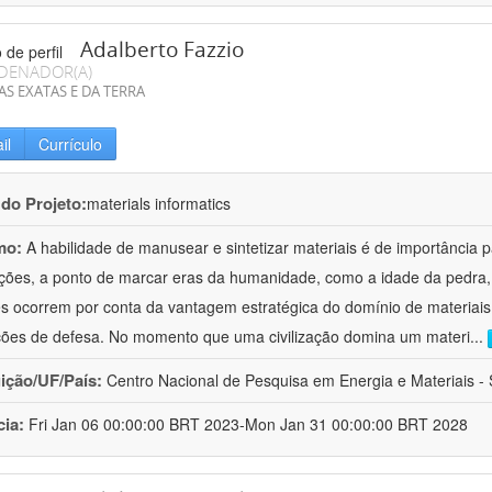
Adalberto Fazzio
DENADOR(A)
AS EXATAS E DA TERRA
il
Currículo
 do Projeto:
materials informatics
mo:
A habilidade de manusear e sintetizar materiais é de importância 
zações, a ponto de marcar eras da humanidade, como a idade da pedra, 
es ocorrem por conta da vantagem estratégica do domínio de materiais,
ções de defesa. No momento que uma civilização domina um materi
...
uição/UF/País:
Centro Nacional de Pesquisa em Energia e Materiais - S
cia:
Fri Jan 06 00:00:00 BRT 2023-Mon Jan 31 00:00:00 BRT 2028