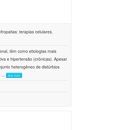
ropatias: terapias celulares,
enal, têm como etiologias mais
iva e hipertensão (crônicas). Apesar
junto heterogêneo de distúrbios
e
...
leia mais