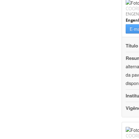
COOR
ENGEN
Engenh
E-ma
Título
Resu
altern
da pav
dispon
Instit
Vigên
COOR