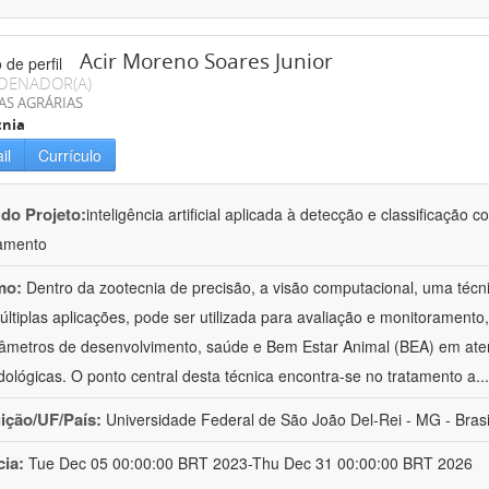
Acir Moreno Soares Junior
DENADOR(A)
AS AGRÁRIAS
cnia
il
Currículo
 do Projeto:
inteligência artificial aplicada à detecção e classificaçã
amento
mo:
Dentro da zootecnia de precisão, a visão computacional, uma técni
ltiplas aplicações, pode ser utilizada para avaliação e monitoramento, 
âmetros de desenvolvimento, saúde e Bem Estar Animal (BEA) em ate
ológicas. O ponto central desta técnica encontra-se no tratamento a
..
uição/UF/País:
Universidade Federal de São João Del-Rei - MG - Brasi
cia:
Tue Dec 05 00:00:00 BRT 2023-Thu Dec 31 00:00:00 BRT 2026