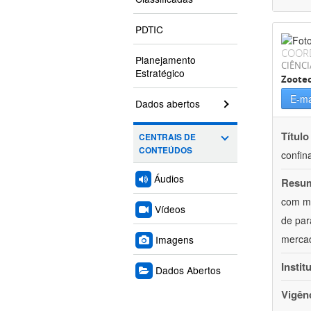
PDTIC
COOR
Planejamento
CIÊNCI
Estratégico
Zoote
E-ma
Dados abertos
Título
CENTRAIS DE
CONTEÚDOS
confin
Áudios
Resu
com mú
Vídeos
de par
mercad
Imagens
Instit
Dados Abertos
Vigên