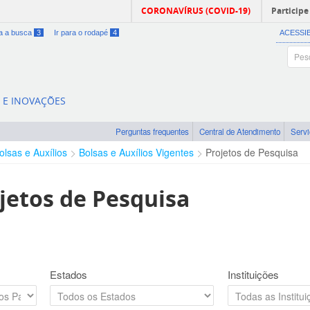
CORONAVÍRUS (COVID-19)
Participe
ra a busca
3
Ir para o rodapé
4
ACESSI
A E INOVAÇÕES
Perguntas frequentes
Central de Atendimento
Serv
olsas e Auxílios
Bolsas e Auxílios Vigentes
Projetos de Pesquisa
jetos de Pesquisa
Estados
Instituições