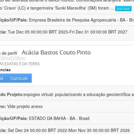
ro 'Cravo' (LC) e tangerineira 'Sunki Maravilha' (SM) foram
...
leia mais
uição/UF/País:
Empresa Brasileira de Pesquisa Agropecuária - BA - Bra
cia:
Tue Dec 05 00:00:00 BRT 2023-Fri Dec 31 00:00:00 BRT 2027
Acácia Bastos Couto Pinto
DENADOR(A)
AS EXATAS E DA TERRA
ncias
il
Currículo
 do Projeto:
expogeo virtual: popularizando a educação geocientífica a
mo:
Vide projeto anexo
uição/UF/País:
ESTADO DA BAHIA - BA - Brasil
cia:
Sat Dec 24 00:00:00 BRT 2022-Mon Nov 30 00:00:00 BRT 2026