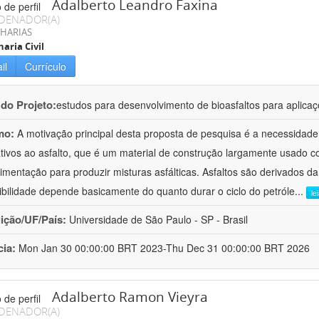
Adalberto Leandro Faxina
DENADOR(A)
HARIAS
aria Civil
il
Currículo
 do Projeto:
estudos para desenvolvimento de bioasfaltos para aplic
mo:
A motivação principal desta proposta de pesquisa é a necessidade
ativos ao asfalto, que é um material de construção largamente usado 
imentação para produzir misturas asfálticas. Asfaltos são derivados da
ibilidade depende basicamente do quanto durar o ciclo do petróle
...
le
uição/UF/País:
Universidade de São Paulo - SP - Brasil
cia:
Mon Jan 30 00:00:00 BRT 2023-Thu Dec 31 00:00:00 BRT 2026
Adalberto Ramon Vieyra
DENADOR(A)