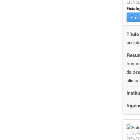
CIÊNCI
Fisiolo
E-ma
Título
acelul
Resu
freque
da des
alimen
Instit
Vigên
COOR
CIÊNCI