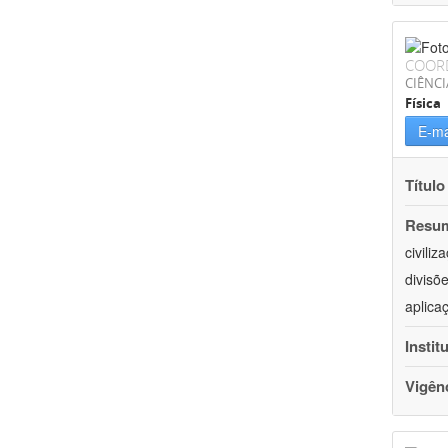
COOR
CIÊNCI
Física
E-ma
Título
Resu
civili
divisõ
aplica
Instit
Vigên