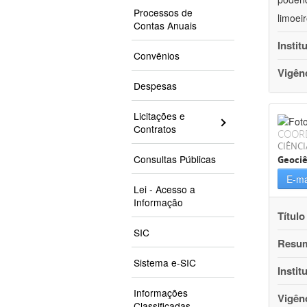
Processos de
limoei
Contas Anuais
Instit
Convênios
Vigên
Despesas
Licitações e
Contratos
COOR
CIÊNCI
Consultas Públicas
Geociê
E-ma
Lei - Acesso a
Informação
Título
SIC
Resu
Sistema e-SIC
Instit
Informações
Vigên
Classificadas