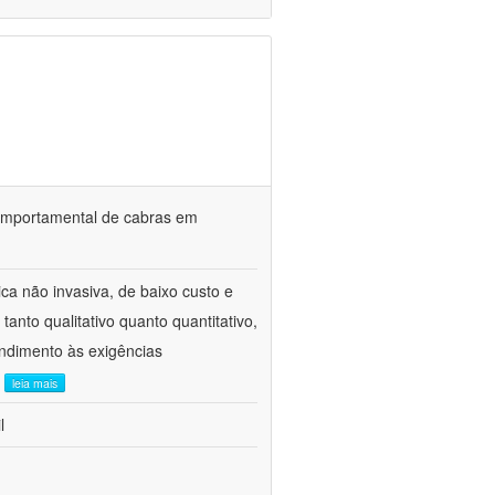
o comportamental de cabras em
ca não invasiva, de baixo custo e
tanto qualitativo quanto quantitativo,
ndimento às exigências
.
leia mais
l