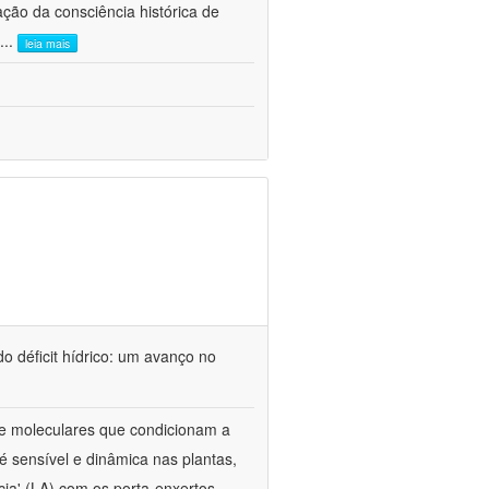
ão da consciência histórica de
...
leia mais
o déficit hídrico: um avanço no
s e moleculares que condicionam a
é sensível e dinâmica nas plantas,
cia' (LA) com os porta-enxertos