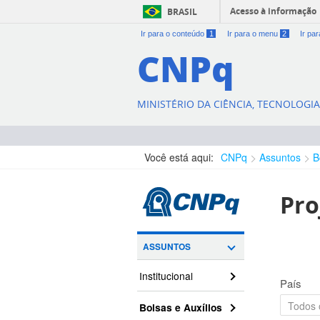
Acesso à informação
BRASIL
Ir para o conteúdo
1
Ir para o menu
2
Ir pa
CNPq
MINISTÉRIO DA CIÊNCIA, TECNOLOGI
Você está aqui:
CNPq
Assuntos
B
Pro
ASSUNTOS
Institucional
País
Bolsas e Auxílios