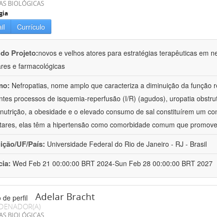
AS BIOLÓGICAS
gia
il
Currículo
 do Projeto:
novos e velhos atores para estratégias terapêuticas em nef
ares e farmacológicas
mo:
Nefropatias, nome amplo que caracteriza a diminuição da função r
ntes processos de isquemia-reperfusão (I/R) (agudos), uropatia obstrut
nutrição, a obesidade e o elevado consumo de sal constituírem um con
tares, elas têm a hipertensão como comorbidade comum que promov
uição/UF/País:
Universidade Federal do Rio de Janeiro - RJ - Brasil
cia:
Wed Feb 21 00:00:00 BRT 2024-Sun Feb 28 00:00:00 BRT 2027
Adelar Bracht
DENADOR(A)
AS BIOLÓGICAS