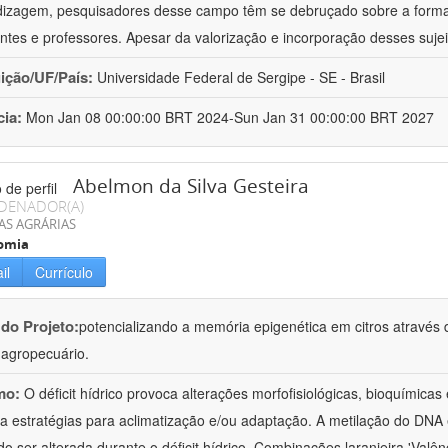
izagem, pesquisadores desse campo têm se debruçado sobre a formaç
ntes e professores. Apesar da valorização e incorporação desses sujei
uição/UF/País:
Universidade Federal de Sergipe - SE - Brasil
cia:
Mon Jan 08 00:00:00 BRT 2024-Sun Jan 31 00:00:00 BRT 2027
Abelmon da Silva Gesteira
DENADOR(A)
AS AGRÁRIAS
omia
il
Currículo
 do Projeto:
potencializando a memória epigenética em citros através d
o agropecuário.
mo:
O déficit hídrico provoca alterações morfofisiológicas, bioquímica
 a estratégias para aclimatização e/ou adaptação. A metilação do DNA 
o ser alterada durante o déficit hídrico. Combinações laranjeira 'Valên