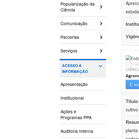
Aprend
Popularização da
Ciência
estuda
Comunicação
Instit
Vigên
Parcerias
Serviços
COOR
ACESSO À
CIÊNCI
INFORMAÇÃO
Agron
Apresentação
E-ma
Institucional
Título
cultiv
Ações e
Programas PPA
Resu
planta
Auditoria Interna
podend