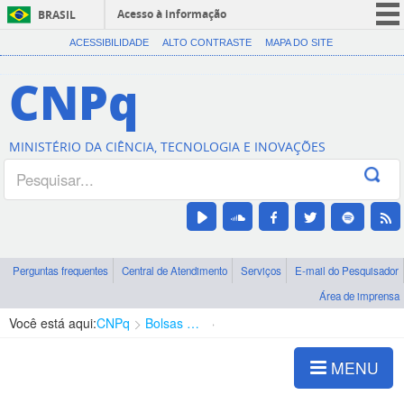
Acesso à informação
BRASIL
CORONAVÍRUS (COVID-19)
ACESSIBILIDADE
ALTO CONTRASTE
MAPA DO SITE
Participe
CNPq
Serviços
Legislação
MINISTÉRIO DA CIÊNCIA, TECNOLOGIA E INOVAÇÕES
Canais
Perguntas frequentes
Central de Atendimento
Serviços
E-mail do Pesquisador
Área de imprensa
Você está aqui:
CNPq
Bolsas e Auxílios Vigentes
Projetos de Pesquisa
MENU