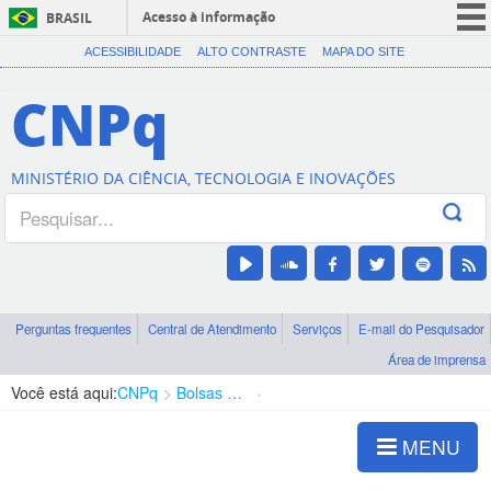
Acesso à informação
BRASIL
CORONAVÍRUS (COVID-19)
ACESSIBILIDADE
ALTO CONTRASTE
MAPA DO SITE
Participe
CNPq
Serviços
Legislação
MINISTÉRIO DA CIÊNCIA, TECNOLOGIA E INOVAÇÕES
Canais
Perguntas frequentes
Central de Atendimento
Serviços
E-mail do Pesquisador
Área de imprensa
Você está aqui:
CNPq
Bolsas e Auxílios Vigentes
Projetos de Pesquisa
MENU