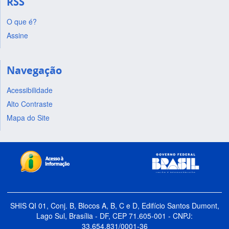
RSS
O que é?
Assine
Navegação
Acessibilidade
Alto Contraste
Mapa do Site
SHIS QI 01, Conj. B, Blocos A, B, C e D, Edifício Santos Dumont,
Lago Sul, Brasília - DF, CEP 71.605-001 - CNPJ:
33.654.831/0001-36