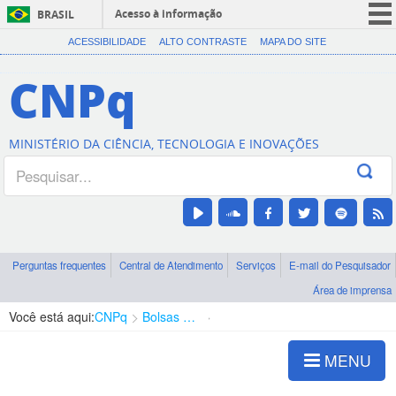
Acesso à informação
BRASIL
CORONAVÍRUS (COVID-19)
ACESSIBILIDADE
ALTO CONTRASTE
MAPA DO SITE
Participe
CNPq
Serviços
Legislação
MINISTÉRIO DA CIÊNCIA, TECNOLOGIA E INOVAÇÕES
Canais
Perguntas frequentes
Central de Atendimento
Serviços
E-mail do Pesquisador
Área de imprensa
Você está aqui:
CNPq
Bolsas e Auxílios Vigentes
Projetos de Pesquisa
MENU