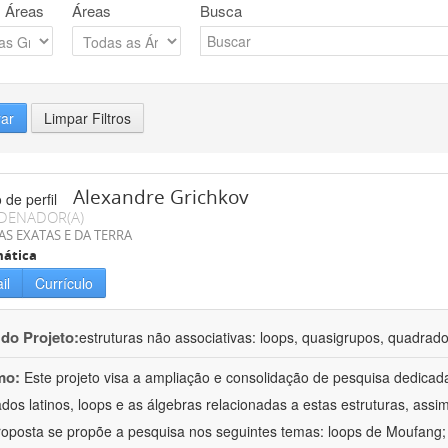
 Áreas
Áreas
Busca
rar
Limpar Filtros
Alexandre Grichkov
DENADOR(A)
AS EXATAS E DA TERRA
ática
il
Currículo
 do Projeto:
estruturas não associativas: loops, quasigrupos, quadrado
mo:
Este projeto visa a ampliação e consolidação de pesquisa dedicad
dos latinos, loops e as álgebras relacionadas a estas estruturas, assi
roposta se propõe a pesquisa nos seguintes temas: loops de Moufang;