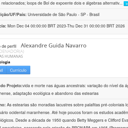
 relacionados; loops de Bol de expoente dois e álgebras alternativ
...
l
uição/UF/País:
Universidade de São Paulo - SP - Brasil
cia:
Mon Dec 04 00:00:00 BRT 2023-Thu Dec 31 00:00:00 BRT 2026
Alexandre Guida Navarro
DENADOR(A)
IAS HUMANAS
ologia
il
Currículo
 do Projeto:
vida e morte nas águas ancestrais: variação do nível da 
ense, adaptação ecológica e abandono das estearias
mo:
As estearias são moradias lacustres sobre palafitas pré-coloniais
uário ocidental maranhense. Até hoje poucos foram os estudos acadêmi
lógicos. Desde a década de 1950 quando Betty Meggers e Clifford Eva
al amazônica, passando pela criação do PRONAPA em 1965 (Programa