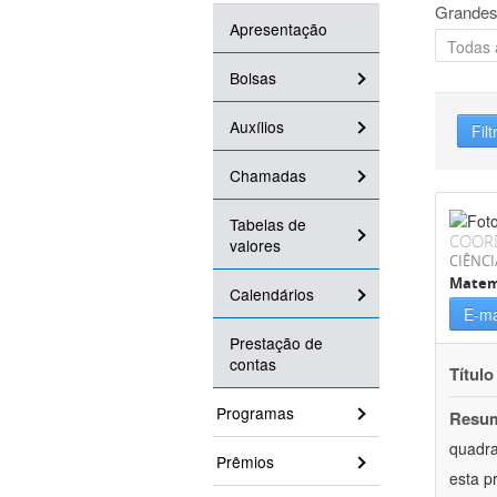
Grandes
Apresentação
Bolsas
Auxílios
Filt
Chamadas
Tabelas de
COOR
valores
CIÊNCI
Matem
Calendários
E-ma
Prestação de
contas
Título
Programas
Resu
quadra
Prêmios
esta p