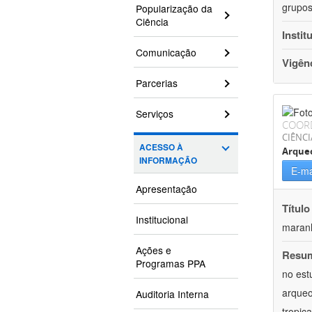
grupos
Popularização da
Ciência
Instit
Comunicação
Vigên
Parcerias
Serviços
COOR
CIÊNC
ACESSO À
Arque
INFORMAÇÃO
E-ma
Apresentação
Título
Institucional
maranh
Ações e
Resu
Programas PPA
no est
arqueo
Auditoria Interna
tropic