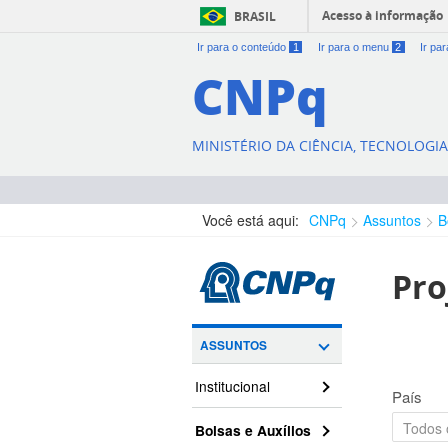
Acesso à informação
BRASIL
Ir para o conteúdo
1
Ir para o menu
2
Ir pa
CNPq
MINISTÉRIO DA CIÊNCIA, TECNOLOGI
Você está aqui:
CNPq
Assuntos
B
Pro
ASSUNTOS
Institucional
País
Bolsas e Auxílios