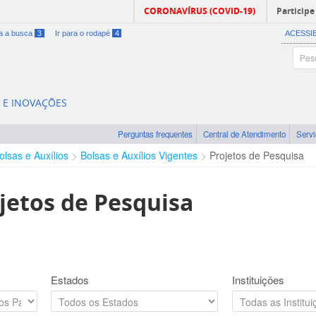
CORONAVÍRUS (COVID-19)
Participe
ra a busca
3
Ir para o rodapé
4
ACESSI
A E INOVAÇÕES
Perguntas frequentes
Central de Atendimento
Serv
olsas e Auxílios
Bolsas e Auxílios Vigentes
Projetos de Pesquisa
jetos de Pesquisa
Estados
Instituições