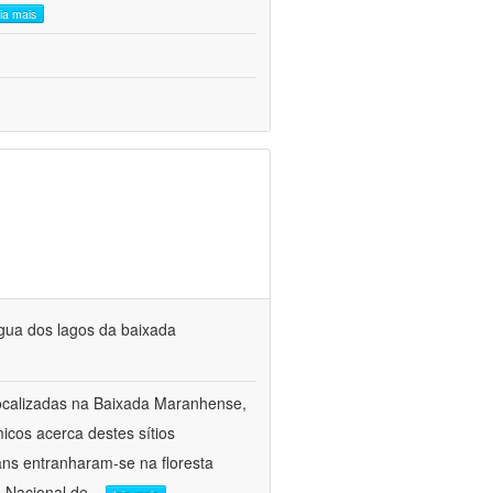
eia mais
água dos lagos da baixada
 localizadas na Baixada Maranhense,
cos acerca destes sítios
ns entranharam-se na floresta
 Nacional de
...