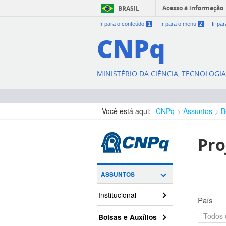
Acesso à informação
BRASIL
Ir para o conteúdo
1
Ir para o menu
2
Ir pa
CNPq
MINISTÉRIO DA CIÊNCIA, TECNOLOGI
Você está aqui:
CNPq
Assuntos
B
Pro
ASSUNTOS
Institucional
País
Bolsas e Auxílios