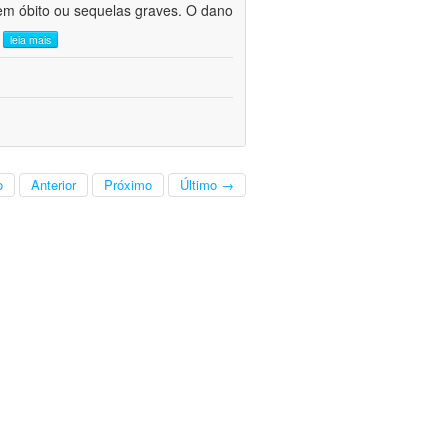
em óbito ou sequelas graves. O dano
.
leia mais
o
Anterior
Próximo
Último →