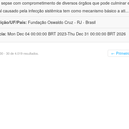
à sepse com comprometimento de diversos órgãos que pode culminar 
al causado pela infecção sistêmica tem como mecanismo básico a ati
..
uição/UF/País:
Fundação Oswaldo Cruz - RJ - Brasil
cia:
Mon Dec 04 00:00:00 BRT 2023-Thu Dec 31 00:00:00 BRT 2026
← Primeir
0 - 30 de 4.019 resultados.