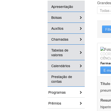
Grandes
Apresentação
Bolsas
Auxílios
Filt
Chamadas
Tabelas de
COOR
valores
CIÊNCI
Farma
Calendários
E-ma
Prestação de
contas
Título
pneumo
Programas
Resu
Prêmios
hiperi