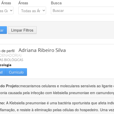
 Áreas
Áreas
Busca
rar
Limpar Filtros
Adriana Ribeiro Silva
DENADOR(A)
AS BIOLÓGICAS
cologia
il
Currículo
 do Projeto:
mecanismos celulares e moleculares sensíveis ao ligante 
nia causada pela infecção com klebsiella pneumoniae em camundon
mo:
A Klebsiella pneumoniae é uma bactéria oportunista que afeta in
nflamação, e resiste à eliminação pelas células do hospedeiro. Uma ve