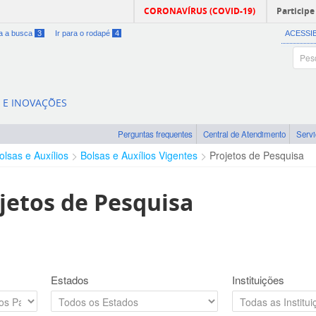
CORONAVÍRUS (COVID-19)
Participe
ra a busca
3
Ir para o rodapé
4
ACESSI
A E INOVAÇÕES
Perguntas frequentes
Central de Atendimento
Serv
olsas e Auxílios
Bolsas e Auxílios Vigentes
Projetos de Pesquisa
jetos de Pesquisa
Estados
Instituições