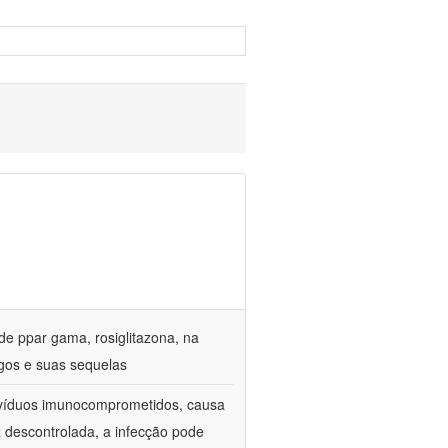
de ppar gama, rosiglitazona, na
gos e suas sequelas
divíduos imunocomprometidos, causa
z descontrolada, a infecção pode