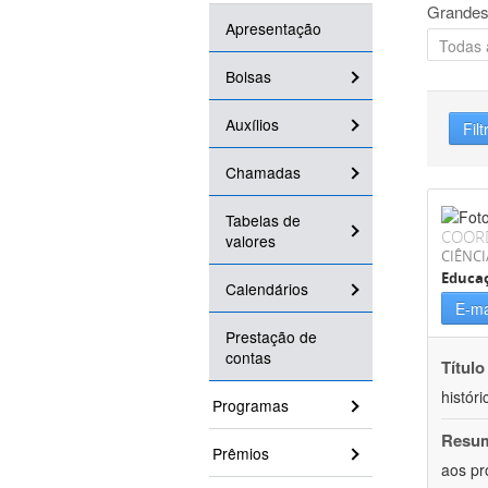
Grandes
Apresentação
Bolsas
Auxílios
Filt
Chamadas
Tabelas de
COOR
valores
CIÊNC
Educa
Calendários
E-ma
Prestação de
contas
Título
históri
Programas
Resu
Prêmios
aos pr