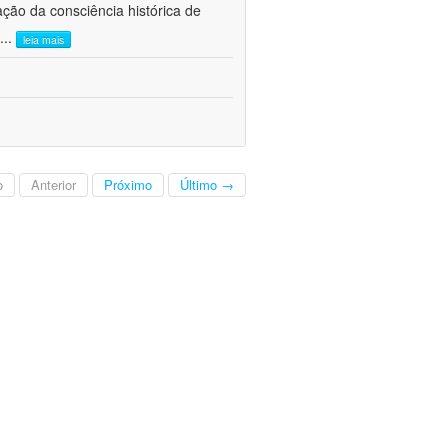
ão da consciência histórica de
...
leia mais
o
Anterior
Próximo
Último →