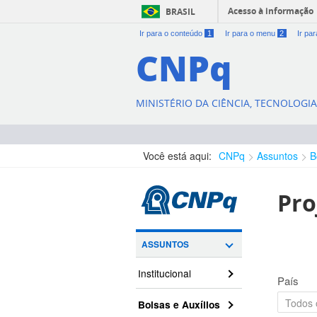
Acesso à informação
BRASIL
Ir para o conteúdo
1
Ir para o menu
2
Ir pa
CNPq
MINISTÉRIO DA CIÊNCIA, TECNOLOGI
Você está aqui:
CNPq
Assuntos
B
Pro
ASSUNTOS
Institucional
País
Bolsas e Auxílios