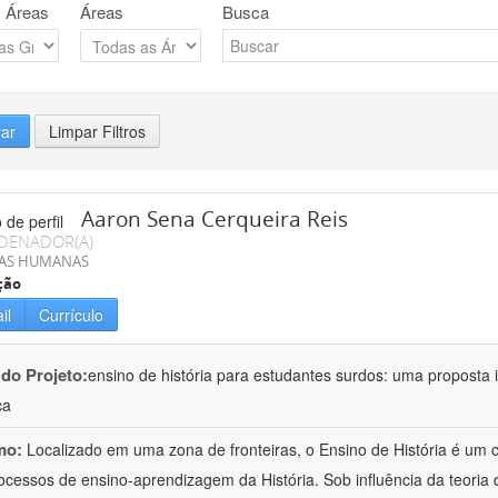
 Áreas
Áreas
Busca
rar
Limpar Filtros
Aaron Sena Cerqueira Reis
DENADOR(A)
IAS HUMANAS
ção
il
Currículo
 do Projeto:
ensino de história para estudantes surdos: uma proposta i
ca
mo:
Localizado em uma zona de fronteiras, o Ensino de História é um
ocessos de ensino-aprendizagem da História. Sob influência da teoria d