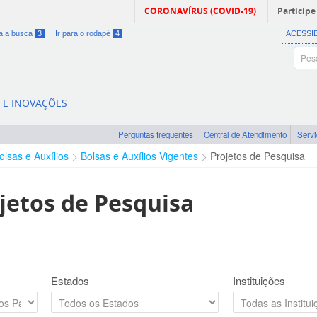
CORONAVÍRUS (COVID-19)
Participe
ra a busca
3
Ir para o rodapé
4
ACESSI
A E INOVAÇÕES
Perguntas frequentes
Central de Atendimento
Serv
olsas e Auxílios
Bolsas e Auxílios Vigentes
Projetos de Pesquisa
jetos de Pesquisa
Estados
Instituições