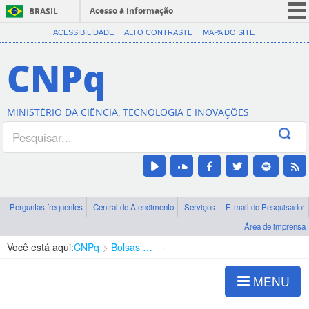
Acesso à informação
BRASIL
CORONAVÍRUS (COVID-19)
ACESSIBILIDADE
ALTO CONTRASTE
MAPA DO SITE
Participe
CNPq
Serviços
Legislação
MINISTÉRIO DA CIÊNCIA, TECNOLOGIA E INOVAÇÕES
Canais
Perguntas frequentes
Central de Atendimento
Serviços
E-mail do Pesquisador
Área de imprensa
Você está aqui:
CNPq
Bolsas e Auxílios Vigentes
Projetos de Pesquisa
MENU