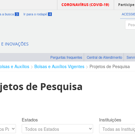
CORONAVÍRUS (COVID-19)
Participe
ra a busca
3
Ir para o rodapé
4
ACESSI
A E INOVAÇÕES
Perguntas frequentes
Central de Atendimento
Serv
olsas e Auxílios
Bolsas e Auxílios Vigentes
Projetos de Pesquisa
jetos de Pesquisa
Estados
Instituições