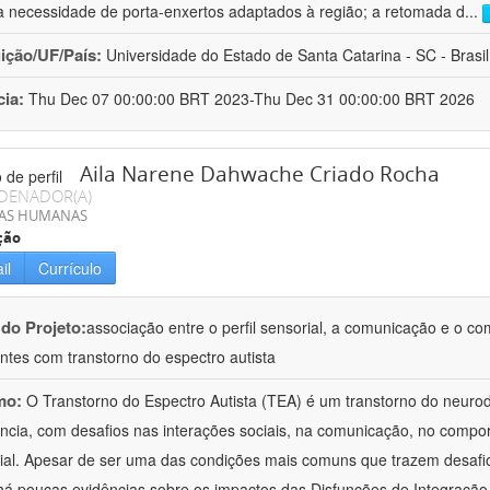
a necessidade de porta-enxertos adaptados à região; a retomada d
...
uição/UF/País:
Universidade do Estado de Santa Catarina - SC - Brasil
cia:
Thu Dec 07 00:00:00 BRT 2023-Thu Dec 31 00:00:00 BRT 2026
Aila Narene Dahwache Criado Rocha
DENADOR(A)
IAS HUMANAS
ção
il
Currículo
 do Projeto:
associação entre o perfil sensorial, a comunicação e o c
ntes com transtorno do espectro autista
mo:
O Transtorno do Espectro Autista (TEA) é um transtorno do neur
ância, com desafios nas interações sociais, na comunicação, no comp
ial. Apesar de ser uma das condições mais comuns que trazem desafios
há poucas evidências sobre os impactos das Disfunções de Integraçã