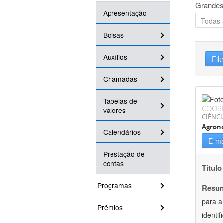
Grandes
Apresentação
Bolsas
Auxílios
Filt
Chamadas
Tabelas de
COOR
valores
CIÊNCI
Agron
Calendários
E-ma
Prestação de
contas
Título
Programas
Resu
para a
Prêmios
identi