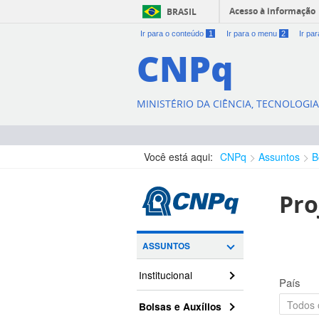
Acesso à informação
BRASIL
Ir para o conteúdo
1
Ir para o menu
2
Ir pa
CNPq
MINISTÉRIO DA CIÊNCIA, TECNOLOGI
Você está aqui:
CNPq
Assuntos
B
Pro
ASSUNTOS
Institucional
País
Bolsas e Auxílios