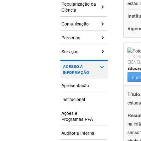
estão 
Popularização da
Ciência
Instit
Comunicação
Vigên
Parcerias
Serviços
COOR
CIÊNC
ACESSO À
Educa
INFORMAÇÃO
E-ma
Apresentação
Título
Institucional
estuda
Ações e
Resu
Programas PPA
na inf
sensor
Auditoria Interna
ainda 