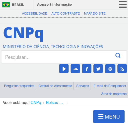
Acesso à informação
BRASIL
CORONAVÍRUS (COVID-19)
ACESSIBILIDADE
ALTO CONTRASTE
MAPA DO SITE
Participe
CNPq
Serviços
Legislação
MINISTÉRIO DA CIÊNCIA, TECNOLOGIA E INOVAÇÕES
Canais
Perguntas frequentes
Central de Atendimento
Serviços
E-mail do Pesquisador
Área de imprensa
Você está aqui:
CNPq
Bolsas e Auxílios Vigentes
Projetos de Pesquisa
MENU