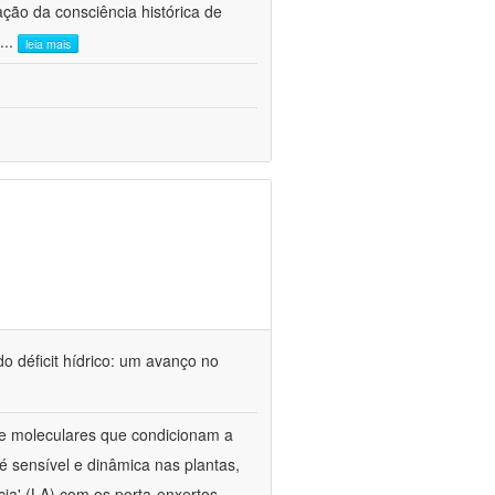
ão da consciência histórica de
...
leia mais
o déficit hídrico: um avanço no
s e moleculares que condicionam a
é sensível e dinâmica nas plantas,
cia' (LA) com os porta-enxertos