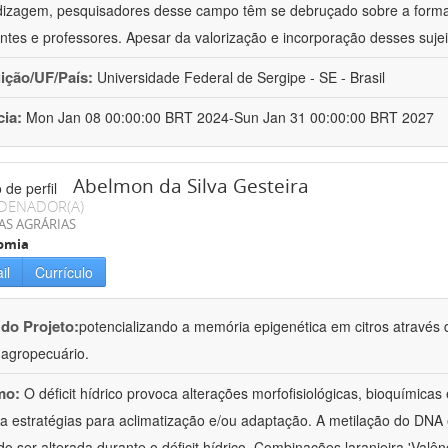
izagem, pesquisadores desse campo têm se debruçado sobre a formaç
ntes e professores. Apesar da valorização e incorporação desses sujei
uição/UF/País:
Universidade Federal de Sergipe - SE - Brasil
cia:
Mon Jan 08 00:00:00 BRT 2024-Sun Jan 31 00:00:00 BRT 2027
Abelmon da Silva Gesteira
DENADOR(A)
AS AGRÁRIAS
omia
il
Currículo
 do Projeto:
potencializando a memória epigenética em citros através d
o agropecuário.
mo:
O déficit hídrico provoca alterações morfofisiológicas, bioquímica
 a estratégias para aclimatização e/ou adaptação. A metilação do DNA 
o ser alterada durante o déficit hídrico. Combinações laranjeira 'Valên