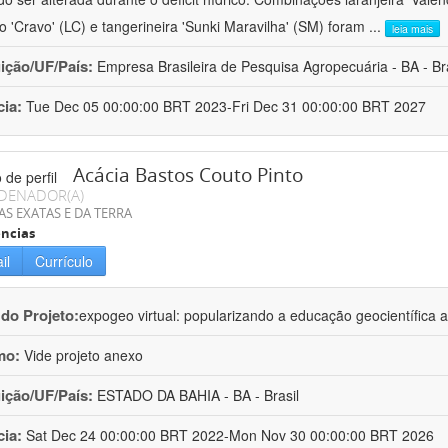
ro 'Cravo' (LC) e tangerineira 'Sunki Maravilha' (SM) foram
...
leia mais
uição/UF/País:
Empresa Brasileira de Pesquisa Agropecuária - BA - Bra
cia:
Tue Dec 05 00:00:00 BRT 2023-Fri Dec 31 00:00:00 BRT 2027
Acácia Bastos Couto Pinto
DENADOR(A)
AS EXATAS E DA TERRA
ncias
il
Currículo
 do Projeto:
expogeo virtual: popularizando a educação geocientífica a
mo:
Vide projeto anexo
uição/UF/País:
ESTADO DA BAHIA - BA - Brasil
cia:
Sat Dec 24 00:00:00 BRT 2022-Mon Nov 30 00:00:00 BRT 2026