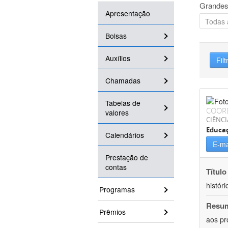
Grandes
Apresentação
Bolsas
Auxílios
Filt
Chamadas
Tabelas de
COOR
valores
CIÊNC
Educa
Calendários
E-ma
Prestação de
contas
Título
históri
Programas
Resu
Prêmios
aos pr