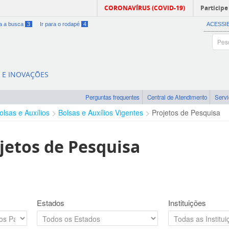
CORONAVÍRUS (COVID-19)
Participe
ra a busca
3
Ir para o rodapé
4
ACESSI
A E INOVAÇÕES
Perguntas frequentes
Central de Atendimento
Serv
olsas e Auxílios
Bolsas e Auxílios Vigentes
Projetos de Pesquisa
jetos de Pesquisa
Estados
Instituições