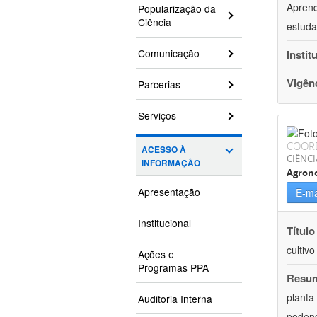
Aprend
Popularização da
Ciência
estuda
Comunicação
Instit
Vigên
Parcerias
Serviços
COOR
ACESSO À
CIÊNCI
INFORMAÇÃO
Agron
Apresentação
E-ma
Institucional
Título
cultiv
Ações e
Programas PPA
Resu
planta
Auditoria Interna
podend