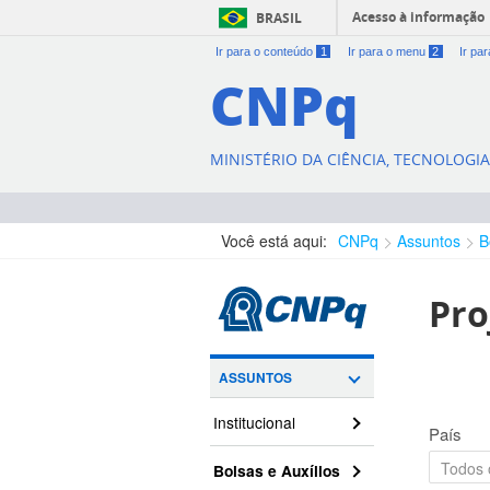
Acesso à informação
BRASIL
Ir para o conteúdo
1
Ir para o menu
2
Ir pa
CNPq
MINISTÉRIO DA CIÊNCIA, TECNOLOGI
Você está aqui:
CNPq
Assuntos
B
Pro
ASSUNTOS
Institucional
País
Bolsas e Auxílios