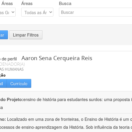
 Áreas
Áreas
Busca
rar
Limpar Filtros
Aaron Sena Cerqueira Reis
DENADOR(A)
IAS HUMANAS
ção
il
Currículo
 do Projeto:
ensino de história para estudantes surdos: uma proposta i
ca
mo:
Localizado em uma zona de fronteiras, o Ensino de História é um
ocessos de ensino-aprendizagem da História. Sob influência da teoria d