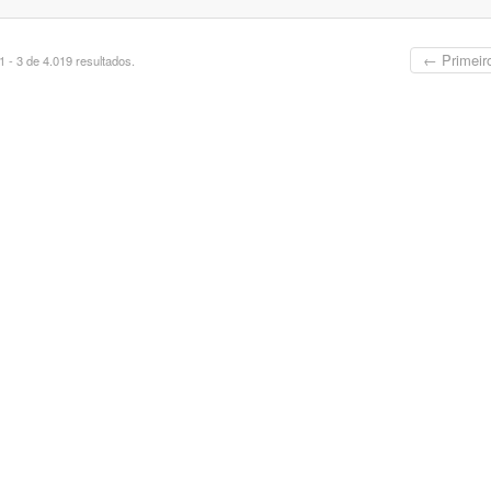
← Primeir
 - 3 de 4.019 resultados.