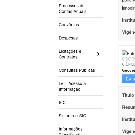
Processos de
limoei
Contas Anuais
Instit
Convênios
Vigên
Despesas
Licitações e
Contratos
COOR
CIÊNCI
Consultas Públicas
Geociê
E-ma
Lei - Acesso a
Informação
Título
SIC
Resu
Sistema e-SIC
Instit
Informações
Vigên
Classificadas