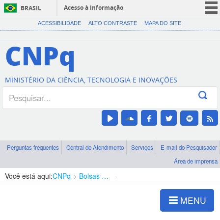
Acesso à informação
BRASIL
CORONAVÍRUS (COVID-19)
ACESSIBILIDADE
ALTO CONTRASTE
MAPA DO SITE
Participe
CNPq
Serviços
Legislação
MINISTÉRIO DA CIÊNCIA, TECNOLOGIA E INOVAÇÕES
Canais
Perguntas frequentes
Central de Atendimento
Serviços
E-mail do Pesquisador
Área de imprensa
Você está aqui:
CNPq
Bolsas e Auxílios Vigentes
Projetos de Pesquisa
MENU