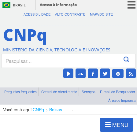
Acesso à informação
BRASIL
CORONAVÍRUS (COVID-19)
ACESSIBILIDADE
ALTO CONTRASTE
MAPA DO SITE
Participe
CNPq
Serviços
Legislação
MINISTÉRIO DA CIÊNCIA, TECNOLOGIA E INOVAÇÕES
Canais
Perguntas frequentes
Central de Atendimento
Serviços
E-mail do Pesquisador
Área de imprensa
Você está aqui:
CNPq
Bolsas e Auxílios Vigentes
Projetos de Pesquisa
MENU