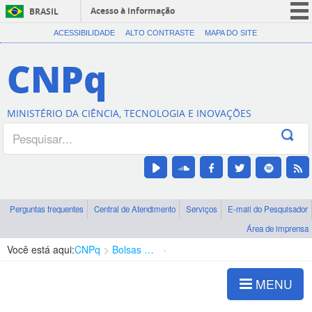
Acesso à informação
BRASIL
CORONAVÍRUS (COVID-19)
ACESSIBILIDADE
ALTO CONTRASTE
MAPA DO SITE
Participe
CNPq
Serviços
Legislação
MINISTÉRIO DA CIÊNCIA, TECNOLOGIA E INOVAÇÕES
Canais
Perguntas frequentes
Central de Atendimento
Serviços
E-mail do Pesquisador
Área de imprensa
Você está aqui:
CNPq
Bolsas e Auxílios Vigentes
Projetos de Pesquisa
MENU