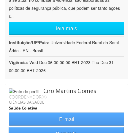
a se atuar no combate à violência, são elaboradas as
políticas de segurança pública, que podem ser tanto ações
r
...
leia mais
Instituição/UF/País:
Universidade Federal Rural do Semi-
Árido - RN - Brasil
Vigência:
Wed Dec 06 00:00:00 BRT 2023-Thu Dec 31
00:00:00 BRT 2026
Ciro Martins Gomes
COORDENADOR(A)
CIÊNCIAS DA SAÚDE
Saúde Coletiva
E-mail