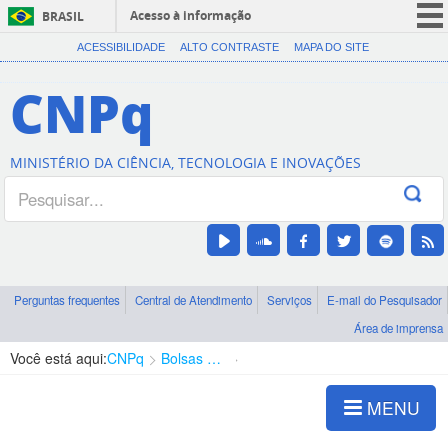
Acesso à informação
BRASIL
CORONAVÍRUS (COVID-19)
ACESSIBILIDADE
ALTO CONTRASTE
MAPA DO SITE
Participe
CNPq
Serviços
Legislação
MINISTÉRIO DA CIÊNCIA, TECNOLOGIA E INOVAÇÕES
Canais
Perguntas frequentes
Central de Atendimento
Serviços
E-mail do Pesquisador
Área de imprensa
Você está aqui:
CNPq
Bolsas e Auxílios Vigentes
Projetos de Pesquisa
MENU