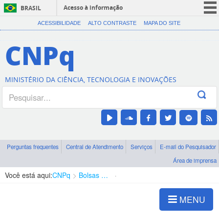
Acesso à informação
BRASIL
CORONAVÍRUS (COVID-19)
ACESSIBILIDADE
ALTO CONTRASTE
MAPA DO SITE
Participe
CNPq
Serviços
Legislação
MINISTÉRIO DA CIÊNCIA, TECNOLOGIA E INOVAÇÕES
Canais
Perguntas frequentes
Central de Atendimento
Serviços
E-mail do Pesquisador
Área de imprensa
Você está aqui:
CNPq
Bolsas e Auxílios Vigentes
Projetos de Pesquisa
MENU