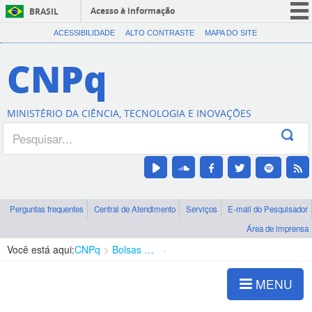
Acesso à informação
BRASIL
CORONAVÍRUS (COVID-19)
ACESSIBILIDADE
ALTO CONTRASTE
MAPA DO SITE
Participe
CNPq
Serviços
Legislação
MINISTÉRIO DA CIÊNCIA, TECNOLOGIA E INOVAÇÕES
Canais
Perguntas frequentes
Central de Atendimento
Serviços
E-mail do Pesquisador
Área de imprensa
Você está aqui:
CNPq
Bolsas e Auxílios Vigentes
Projetos de Pesquisa
MENU