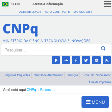
Acesso à informação
BRASIL
CORONAVÍRUS (COVID-19)
ACESSIBILIDADE
ALTO CONTRASTE
MAPA DO SITE
Participe
CNPq
Serviços
Legislação
MINISTÉRIO DA CIÊNCIA, TECNOLOGIA E INOVAÇÕES
Canais
Perguntas frequentes
Central de Atendimento
Serviços
E-mail do Pesquisador
Área de imprensa
Você está aqui:
CNPq
Bolsas e Auxílios Vigentes
Projetos de Pesquisa
MENU