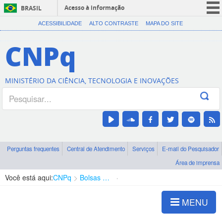
Acesso à informação
BRASIL
CORONAVÍRUS (COVID-19)
ACESSIBILIDADE
ALTO CONTRASTE
MAPA DO SITE
Participe
CNPq
Serviços
Legislação
MINISTÉRIO DA CIÊNCIA, TECNOLOGIA E INOVAÇÕES
Canais
Perguntas frequentes
Central de Atendimento
Serviços
E-mail do Pesquisador
Área de imprensa
Você está aqui:
CNPq
Bolsas e Auxílios Vigentes
Projetos de Pesquisa
MENU