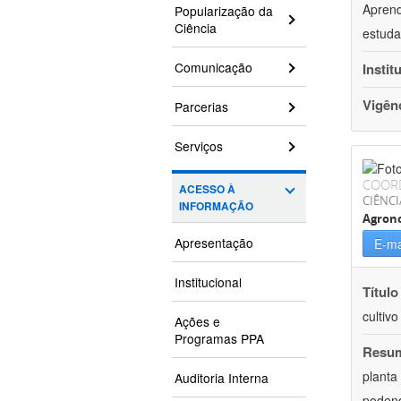
Aprend
Popularização da
Ciência
estuda
Comunicação
Instit
Vigên
Parcerias
Serviços
COOR
ACESSO À
CIÊNCI
INFORMAÇÃO
Agron
Apresentação
E-ma
Institucional
Título
cultiv
Ações e
Programas PPA
Resu
planta
Auditoria Interna
podend