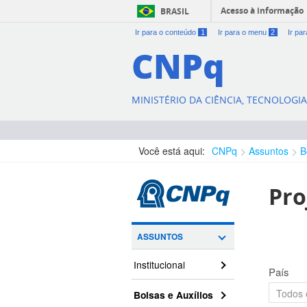
Acesso à informação
BRASIL
Ir para o conteúdo
1
Ir para o menu
2
Ir pa
CNPq
MINISTÉRIO DA CIÊNCIA, TECNOLOGI
Você está aqui:
CNPq
Assuntos
B
Pro
ASSUNTOS
Institucional
País
Bolsas e Auxílios