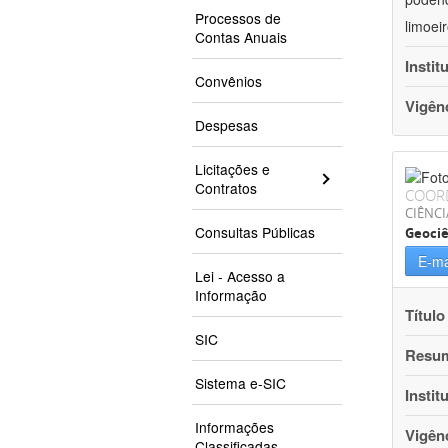
Processos de
limoei
Contas Anuais
Instit
Convênios
Vigên
Despesas
Licitações e
Contratos
COOR
CIÊNCI
Consultas Públicas
Geociê
E-ma
Lei - Acesso a
Informação
Título
SIC
Resu
Sistema e-SIC
Instit
Informações
Vigên
Classificadas