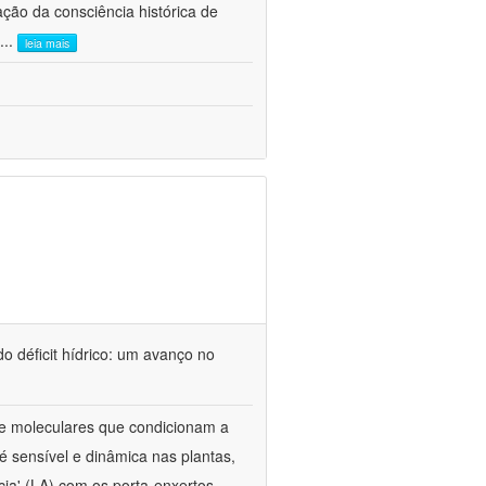
ão da consciência histórica de
...
leia mais
o déficit hídrico: um avanço no
s e moleculares que condicionam a
é sensível e dinâmica nas plantas,
cia' (LA) com os porta-enxertos