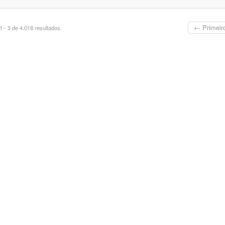
← Primeir
 - 3 de 4.018 resultados.