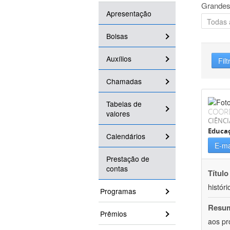
Grandes
Apresentação
Bolsas
Auxílios
Filt
Chamadas
Tabelas de
COOR
valores
CIÊNC
Educa
Calendários
E-ma
Prestação de
contas
Título
históri
Programas
Resu
Prêmios
aos pr