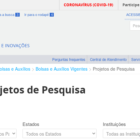
CORONAVÍRUS (COVID-19)
Participe
ra a busca
3
Ir para o rodapé
4
ACESSI
A E INOVAÇÕES
Perguntas frequentes
Central de Atendimento
Serv
olsas e Auxílios
Bolsas e Auxílios Vigentes
Projetos de Pesquisa
jetos de Pesquisa
Estados
Instituições