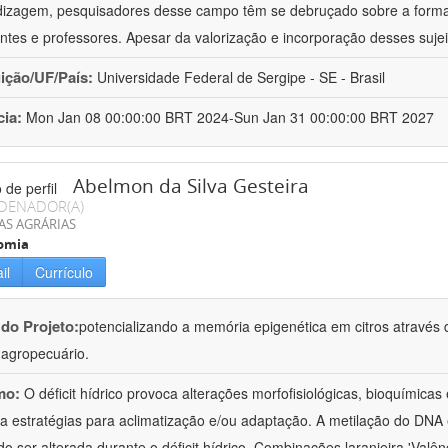
izagem, pesquisadores desse campo têm se debruçado sobre a formaç
ntes e professores. Apesar da valorização e incorporação desses sujei
uição/UF/País:
Universidade Federal de Sergipe - SE - Brasil
cia:
Mon Jan 08 00:00:00 BRT 2024-Sun Jan 31 00:00:00 BRT 2027
Abelmon da Silva Gesteira
DENADOR(A)
AS AGRÁRIAS
omia
il
Currículo
 do Projeto:
potencializando a memória epigenética em citros através d
o agropecuário.
mo:
O déficit hídrico provoca alterações morfofisiológicas, bioquímica
 a estratégias para aclimatização e/ou adaptação. A metilação do DNA 
o ser alterada durante o déficit hídrico. Combinações laranjeira 'Valên