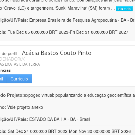
ro 'Cravo' (LC) e tangerineira 'Sunki Maravilha' (SM) foram
...
leia mais
uição/UF/País:
Empresa Brasileira de Pesquisa Agropecuária - BA - Bra
cia:
Tue Dec 05 00:00:00 BRT 2023-Fri Dec 31 00:00:00 BRT 2027
Acácia Bastos Couto Pinto
DENADOR(A)
AS EXATAS E DA TERRA
ncias
il
Currículo
 do Projeto:
expogeo virtual: popularizando a educação geocientífica a
mo:
Vide projeto anexo
uição/UF/País:
ESTADO DA BAHIA - BA - Brasil
cia:
Sat Dec 24 00:00:00 BRT 2022-Mon Nov 30 00:00:00 BRT 2026