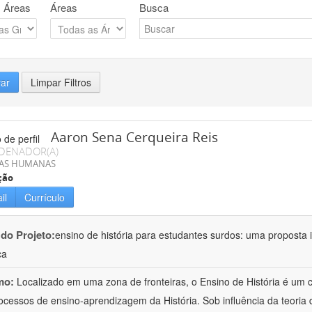
 Áreas
Áreas
Busca
rar
Limpar Filtros
Aaron Sena Cerqueira Reis
DENADOR(A)
IAS HUMANAS
ção
il
Currículo
 do Projeto:
ensino de história para estudantes surdos: uma proposta i
ca
mo:
Localizado em uma zona de fronteiras, o Ensino de História é um
ocessos de ensino-aprendizagem da História. Sob influência da teoria d