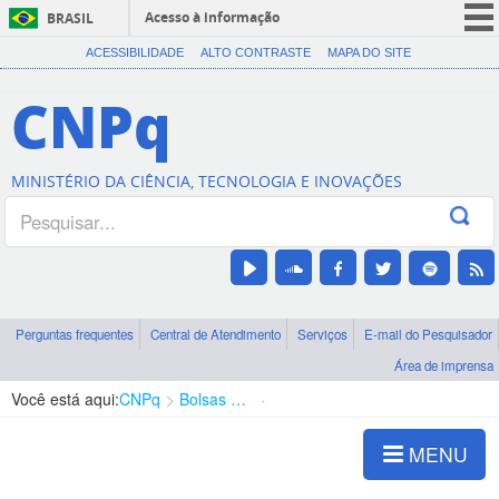
Acesso à informação
BRASIL
CORONAVÍRUS (COVID-19)
ACESSIBILIDADE
ALTO CONTRASTE
MAPA DO SITE
Participe
CNPq
Serviços
Legislação
MINISTÉRIO DA CIÊNCIA, TECNOLOGIA E INOVAÇÕES
Canais
Perguntas frequentes
Central de Atendimento
Serviços
E-mail do Pesquisador
Área de imprensa
Você está aqui:
CNPq
Bolsas e Auxílios Vigentes
Projetos de Pesquisa
MENU