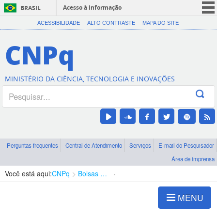
Acesso à informação
BRASIL
CORONAVÍRUS (COVID-19)
ACESSIBILIDADE
ALTO CONTRASTE
MAPA DO SITE
Participe
CNPq
Serviços
Legislação
MINISTÉRIO DA CIÊNCIA, TECNOLOGIA E INOVAÇÕES
Canais
Perguntas frequentes
Central de Atendimento
Serviços
E-mail do Pesquisador
Área de imprensa
Você está aqui:
CNPq
Bolsas e Auxílios Vigentes
Projetos de Pesquisa
MENU