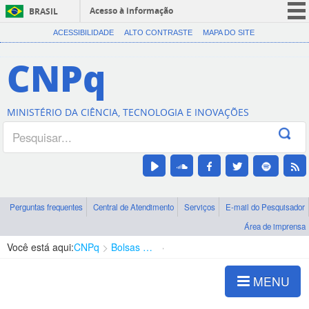
Acesso à informação
BRASIL
CORONAVÍRUS (COVID-19)
ACESSIBILIDADE
ALTO CONTRASTE
MAPA DO SITE
Participe
CNPq
Serviços
Legislação
MINISTÉRIO DA CIÊNCIA, TECNOLOGIA E INOVAÇÕES
Canais
Perguntas frequentes
Central de Atendimento
Serviços
E-mail do Pesquisador
Área de imprensa
Você está aqui:
CNPq
Bolsas e Auxílios Vigentes
Projetos de Pesquisa
MENU