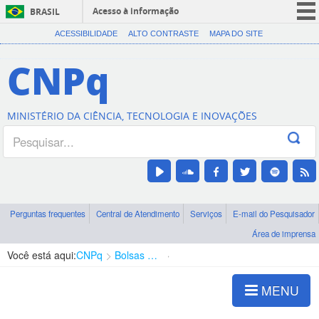
Acesso à informação
BRASIL
CORONAVÍRUS (COVID-19)
ACESSIBILIDADE
ALTO CONTRASTE
MAPA DO SITE
Participe
CNPq
Serviços
Legislação
MINISTÉRIO DA CIÊNCIA, TECNOLOGIA E INOVAÇÕES
Canais
Perguntas frequentes
Central de Atendimento
Serviços
E-mail do Pesquisador
Área de imprensa
Você está aqui:
CNPq
Bolsas e Auxílios Vigentes
Projetos de Pesquisa
MENU