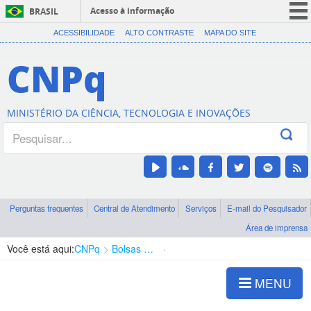
Acesso à informação
BRASIL
CORONAVÍRUS (COVID-19)
ACESSIBILIDADE
ALTO CONTRASTE
MAPA DO SITE
Participe
CNPq
Serviços
Legislação
MINISTÉRIO DA CIÊNCIA, TECNOLOGIA E INOVAÇÕES
Canais
Perguntas frequentes
Central de Atendimento
Serviços
E-mail do Pesquisador
Área de imprensa
Você está aqui:
CNPq
Bolsas e Auxílios Vigentes
Projetos de Pesquisa
MENU