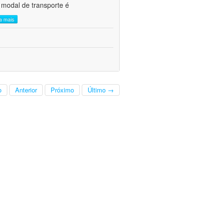
 modal de transporte é
ia mais
o
Anterior
Próximo
Último →