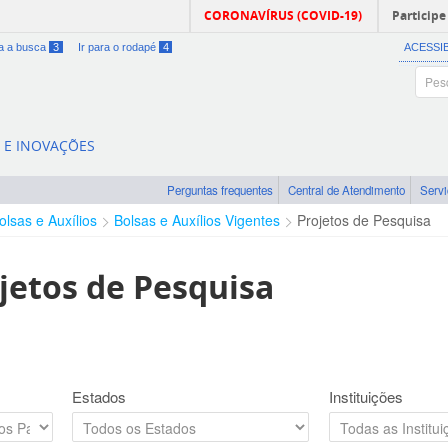
CORONAVÍRUS (COVID-19)
Participe
ra a busca
3
Ir para o rodapé
4
ACESSI
A E INOVAÇÕES
Perguntas frequentes
Central de Atendimento
Serv
olsas e Auxílios
Bolsas e Auxílios Vigentes
Projetos de Pesquisa
jetos de Pesquisa
Estados
Instituições