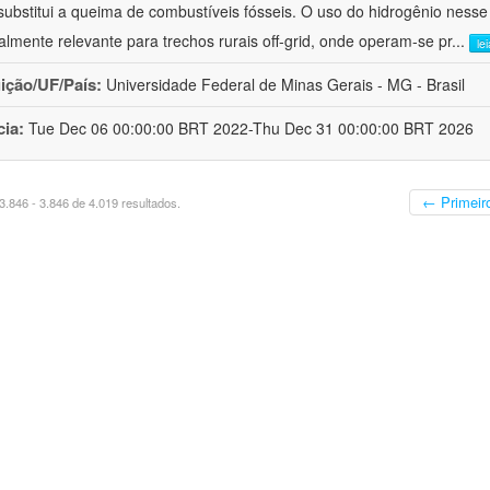
substitui a queima de combustíveis fósseis. O uso do hidrogênio nesse
almente relevante para trechos rurais off-grid, onde operam-se pr
...
le
uição/UF/País:
Universidade Federal de Minas Gerais - MG - Brasil
cia:
Tue Dec 06 00:00:00 BRT 2022-Thu Dec 31 00:00:00 BRT 2026
← Primeir
.846 - 3.846 de 4.019 resultados.