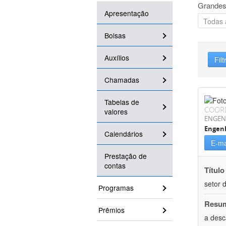
Grandes
Apresentação
Bolsas
Auxílios
Filt
Chamadas
Tabelas de
COOR
valores
ENGEN
Engenh
Calendários
E-ma
Prestação de
contas
Título
setor d
Programas
Resu
Prêmios
a desc