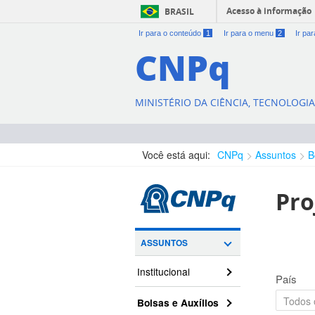
Acesso à informação
BRASIL
Ir para o conteúdo
1
Ir para o menu
2
Ir pa
CNPq
MINISTÉRIO DA CIÊNCIA, TECNOLOGI
Você está aqui:
CNPq
Assuntos
B
Pro
ASSUNTOS
Institucional
País
Bolsas e Auxílios