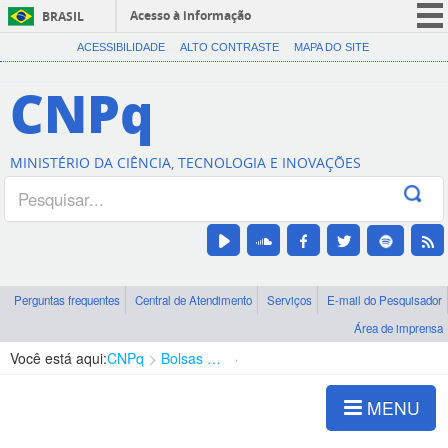
Acesso à informação
BRASIL
CORONAVÍRUS (COVID-19)
ACESSIBILIDADE
ALTO CONTRASTE
MAPA DO SITE
Participe
CNPq
Serviços
Legislação
MINISTÉRIO DA CIÊNCIA, TECNOLOGIA E INOVAÇÕES
Canais
Perguntas frequentes
Central de Atendimento
Serviços
E-mail do Pesquisador
Área de imprensa
Você está aqui:
CNPq
Bolsas e Auxílios Vigentes
Projetos de Pesquisa
MENU