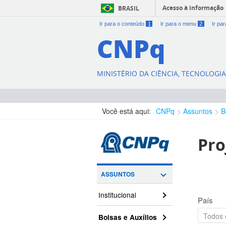
Acesso à informação
BRASIL
Ir para o conteúdo
1
Ir para o menu
2
Ir pa
CNPq
MINISTÉRIO DA CIÊNCIA, TECNOLOGI
Você está aqui:
CNPq
Assuntos
B
Pro
ASSUNTOS
Institucional
País
Bolsas e Auxílios