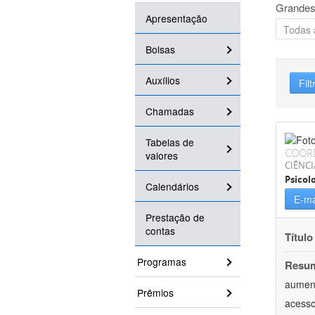
Grandes
Apresentação
Bolsas
Auxílios
Filt
Chamadas
Tabelas de
COOR
valores
CIÊNC
Psicol
Calendários
E-ma
Prestação de
contas
Título
Programas
Resu
aument
Prêmios
acesso