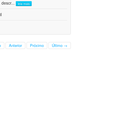
a descr
...
leia mais
l
o
Anterior
Próximo
Último →