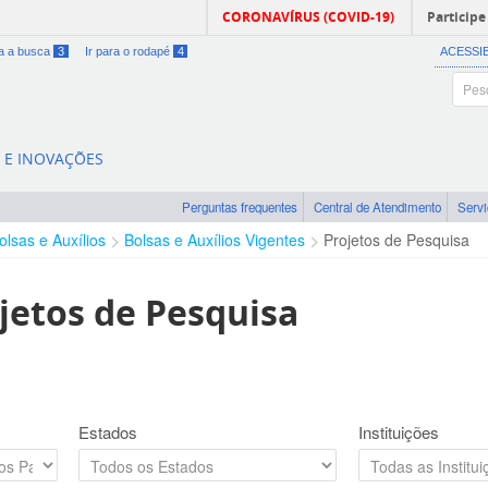
CORONAVÍRUS (COVID-19)
Participe
ra a busca
3
Ir para o rodapé
4
ACESSI
A E INOVAÇÕES
Perguntas frequentes
Central de Atendimento
Serv
olsas e Auxílios
Bolsas e Auxílios Vigentes
Projetos de Pesquisa
jetos de Pesquisa
Estados
Instituições