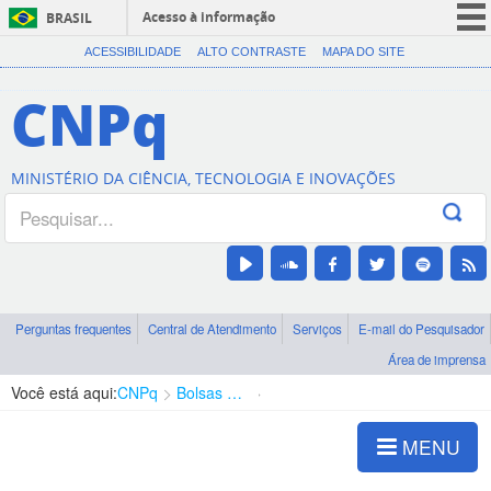
Acesso à informação
BRASIL
CORONAVÍRUS (COVID-19)
ACESSIBILIDADE
ALTO CONTRASTE
MAPA DO SITE
Participe
CNPq
Serviços
Legislação
MINISTÉRIO DA CIÊNCIA, TECNOLOGIA E INOVAÇÕES
Canais
Perguntas frequentes
Central de Atendimento
Serviços
E-mail do Pesquisador
Área de imprensa
Você está aqui:
CNPq
Bolsas e Auxílios Vigentes
Projetos de Pesquisa
MENU