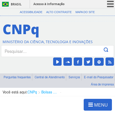
Acesso à informação
BRASIL
CORONAVÍRUS (COVID-19)
ACESSIBILIDADE
ALTO CONTRASTE
MAPA DO SITE
Participe
CNPq
Serviços
Legislação
MINISTÉRIO DA CIÊNCIA, TECNOLOGIA E INOVAÇÕES
Canais
Perguntas frequentes
Central de Atendimento
Serviços
E-mail do Pesquisador
Área de imprensa
Você está aqui:
CNPq
Bolsas e Auxílios Vigentes
Projetos de Pesquisa
MENU