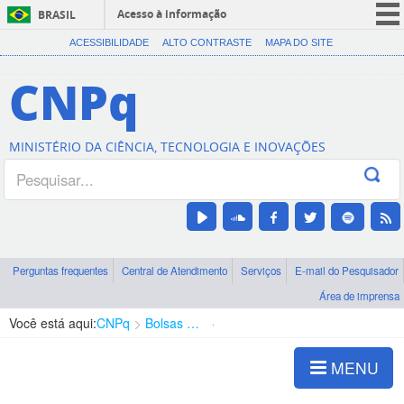
Acesso à informação
BRASIL
CORONAVÍRUS (COVID-19)
ACESSIBILIDADE
ALTO CONTRASTE
MAPA DO SITE
Participe
CNPq
Serviços
Legislação
MINISTÉRIO DA CIÊNCIA, TECNOLOGIA E INOVAÇÕES
Canais
Perguntas frequentes
Central de Atendimento
Serviços
E-mail do Pesquisador
Área de imprensa
Você está aqui:
CNPq
Bolsas e Auxílios Vigentes
Projetos de Pesquisa
MENU