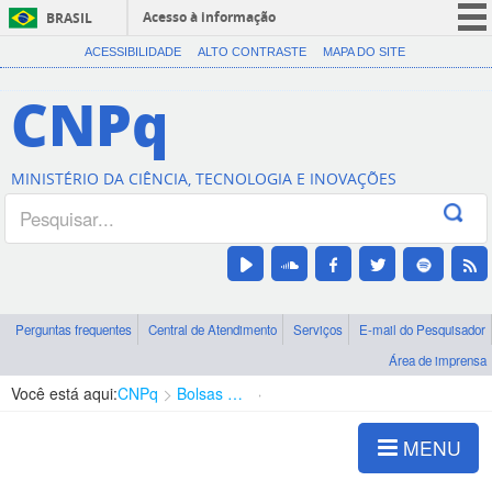
Acesso à informação
BRASIL
CORONAVÍRUS (COVID-19)
ACESSIBILIDADE
ALTO CONTRASTE
MAPA DO SITE
Participe
CNPq
Serviços
Legislação
MINISTÉRIO DA CIÊNCIA, TECNOLOGIA E INOVAÇÕES
Canais
Perguntas frequentes
Central de Atendimento
Serviços
E-mail do Pesquisador
Área de imprensa
Você está aqui:
CNPq
Bolsas e Auxílios Vigentes
Projetos de Pesquisa
MENU