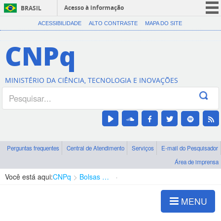
Acesso à informação
BRASIL
CORONAVÍRUS (COVID-19)
ACESSIBILIDADE
ALTO CONTRASTE
MAPA DO SITE
Participe
CNPq
Serviços
Legislação
MINISTÉRIO DA CIÊNCIA, TECNOLOGIA E INOVAÇÕES
Canais
Perguntas frequentes
Central de Atendimento
Serviços
E-mail do Pesquisador
Área de imprensa
Você está aqui:
CNPq
Bolsas e Auxílios Vigentes
Projetos de Pesquisa
MENU