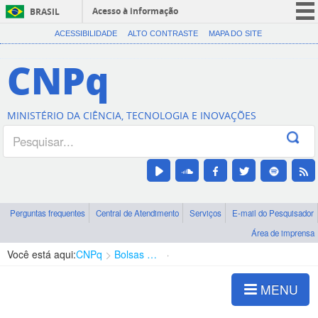
Acesso à informação
BRASIL
CORONAVÍRUS (COVID-19)
ACESSIBILIDADE
ALTO CONTRASTE
MAPA DO SITE
Participe
CNPq
Serviços
Legislação
MINISTÉRIO DA CIÊNCIA, TECNOLOGIA E INOVAÇÕES
Canais
Perguntas frequentes
Central de Atendimento
Serviços
E-mail do Pesquisador
Área de imprensa
Você está aqui:
CNPq
Bolsas e Auxílios Vigentes
Projetos de Pesquisa
MENU