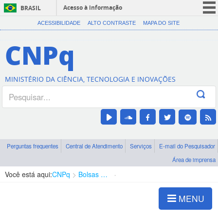
Acesso à informação
BRASIL
CORONAVÍRUS (COVID-19)
ACESSIBILIDADE
ALTO CONTRASTE
MAPA DO SITE
Participe
CNPq
Serviços
Legislação
MINISTÉRIO DA CIÊNCIA, TECNOLOGIA E INOVAÇÕES
Canais
Perguntas frequentes
Central de Atendimento
Serviços
E-mail do Pesquisador
Área de imprensa
Você está aqui:
CNPq
Bolsas e Auxílios Vigentes
Projetos de Pesquisa
MENU