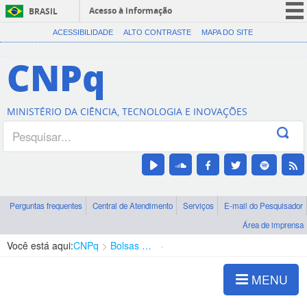
Acesso à informação
BRASIL
CORONAVÍRUS (COVID-19)
ACESSIBILIDADE
ALTO CONTRASTE
MAPA DO SITE
Participe
CNPq
Serviços
Legislação
MINISTÉRIO DA CIÊNCIA, TECNOLOGIA E INOVAÇÕES
Canais
Perguntas frequentes
Central de Atendimento
Serviços
E-mail do Pesquisador
Área de imprensa
Você está aqui:
CNPq
Bolsas e Auxílios Vigentes
Projetos de Pesquisa
MENU