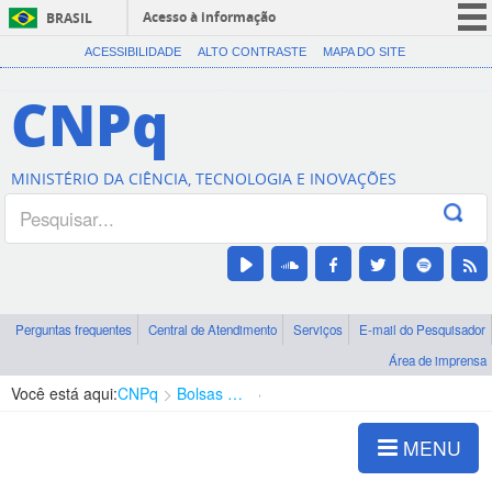
Acesso à informação
BRASIL
CORONAVÍRUS (COVID-19)
ACESSIBILIDADE
ALTO CONTRASTE
MAPA DO SITE
Participe
CNPq
Serviços
Legislação
MINISTÉRIO DA CIÊNCIA, TECNOLOGIA E INOVAÇÕES
Canais
Perguntas frequentes
Central de Atendimento
Serviços
E-mail do Pesquisador
Área de imprensa
Você está aqui:
CNPq
Bolsas e Auxílios Vigentes
Projetos de Pesquisa
MENU