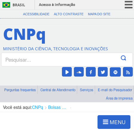
Acesso à informação
BRASIL
CORONAVÍRUS (COVID-19)
ACESSIBILIDADE
ALTO CONTRASTE
MAPA DO SITE
Participe
CNPq
Serviços
Legislação
MINISTÉRIO DA CIÊNCIA, TECNOLOGIA E INOVAÇÕES
Canais
Perguntas frequentes
Central de Atendimento
Serviços
E-mail do Pesquisador
Área de imprensa
Você está aqui:
CNPq
Bolsas e Auxílios Vigentes
Projetos de Pesquisa
MENU