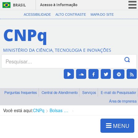
Acesso à informação
BRASIL
CORONAVÍRUS (COVID-19)
ACESSIBILIDADE
ALTO CONTRASTE
MAPA DO SITE
Participe
CNPq
Serviços
Legislação
MINISTÉRIO DA CIÊNCIA, TECNOLOGIA E INOVAÇÕES
Canais
Perguntas frequentes
Central de Atendimento
Serviços
E-mail do Pesquisador
Área de imprensa
Você está aqui:
CNPq
Bolsas e Auxílios Vigentes
Projetos de Pesquisa
MENU