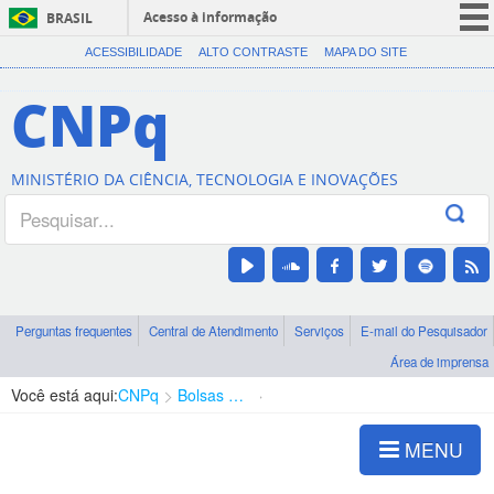
Acesso à informação
BRASIL
CORONAVÍRUS (COVID-19)
ACESSIBILIDADE
ALTO CONTRASTE
MAPA DO SITE
Participe
CNPq
Serviços
Legislação
MINISTÉRIO DA CIÊNCIA, TECNOLOGIA E INOVAÇÕES
Canais
Perguntas frequentes
Central de Atendimento
Serviços
E-mail do Pesquisador
Área de imprensa
Você está aqui:
CNPq
Bolsas e Auxílios Vigentes
Projetos de Pesquisa
MENU