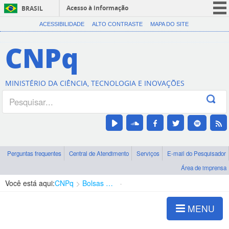
Acesso à informação
BRASIL
CORONAVÍRUS (COVID-19)
ACESSIBILIDADE
ALTO CONTRASTE
MAPA DO SITE
Participe
CNPq
Serviços
Legislação
MINISTÉRIO DA CIÊNCIA, TECNOLOGIA E INOVAÇÕES
Canais
Perguntas frequentes
Central de Atendimento
Serviços
E-mail do Pesquisador
Área de imprensa
Você está aqui:
CNPq
Bolsas e Auxílios Vigentes
Projetos de Pesquisa
MENU