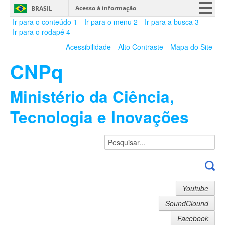
Acesso à informação
BRASIL
Ir para o conteúdo
1
Ir para o menu
2
Ir para a busca
3
CORONAVÍRUS (COVID-19)
Ir para o rodapé
4
Participe
Acessibilidade
Alto Contraste
Mapa do Site
Serviços
CNPq
Legislação
Canais
Ministério da Ciência,
Tecnologia e Inovações
Youtube
SoundClound
Facebook