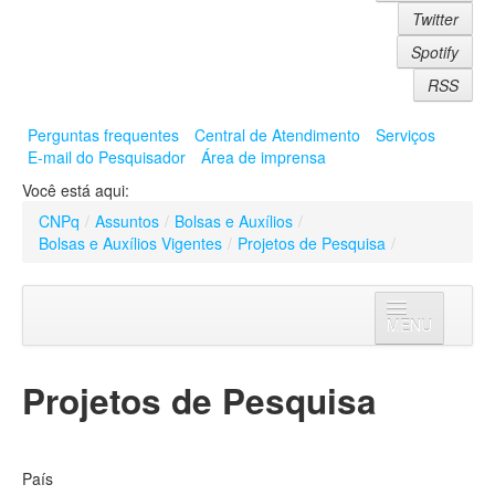
Twitter
Spotify
RSS
Perguntas frequentes
Central de Atendimento
Serviços
E-mail do Pesquisador
Área de imprensa
Você está aqui:
CNPq
/
Assuntos
/
Bolsas e Auxílios
/
Bolsas e Auxílios Vigentes
/
Projetos de Pesquisa
/
MENU
Assuntos
Projetos de Pesquisa
Institucional
Bolsas e Auxílios
Apresentação
Bolsas
País
Auxílios