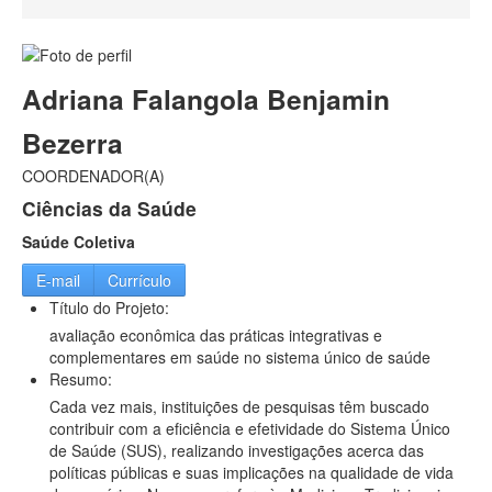
Sistema e-SIC
Informações Classificadas
PDTIC
Planejamento Estratégico
Dados abertos
Adriana Falangola Benjamin
Centrais de Conteúdos
Áudios
Bezerra
Vídeos
COORDENADOR(A)
Imagens
Dados Abertos
Ciências da Saúde
Saúde Coletiva
E-mail
Currículo
Título do Projeto:
avaliação econômica das práticas integrativas e
complementares em saúde no sistema único de saúde
Resumo:
Cada vez mais, instituições de pesquisas têm buscado
contribuir com a eficiência e efetividade do Sistema Único
de Saúde (SUS), realizando investigações acerca das
políticas públicas e suas implicações na qualidade de vida