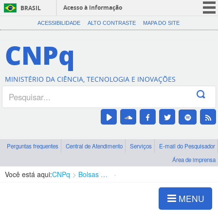
Acesso à informação
BRASIL
CORONAVÍRUS (COVID-19)
ACESSIBILIDADE
ALTO CONTRASTE
MAPA DO SITE
Participe
CNPq
Serviços
Legislação
MINISTÉRIO DA CIÊNCIA, TECNOLOGIA E INOVAÇÕES
Canais
Perguntas frequentes
Central de Atendimento
Serviços
E-mail do Pesquisador
Área de imprensa
Você está aqui:
CNPq
Bolsas e Auxílios Vigentes
Projetos de Pesquisa
MENU